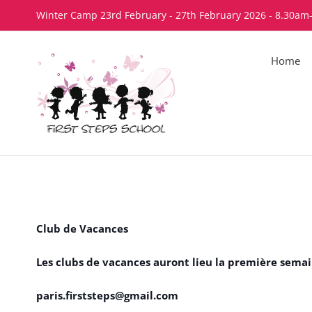
Skip
Winter Camp 23rd February - 27th February 2026 - 8.30am
to
content
Home
Club de Vacances
Les clubs de vacances auront lieu la première semain
paris.firststeps@gmail.com