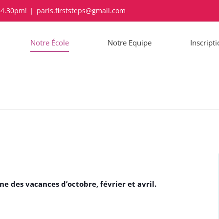
-4.30pm!
|
paris.firststeps@gmail.com
Notre École
Notre Equipe
Inscript
e des vacances d’octobre, février et avril.