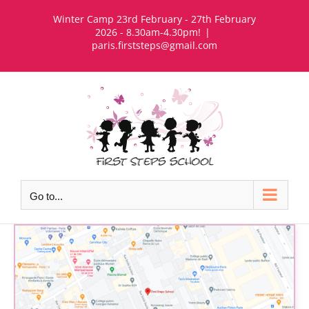
Skip
Winter Camp 23rd February - 27th February
to
2026 - 8.30am-4.30pm!
|
paris.firststeps@gmail.com
content
Go to...