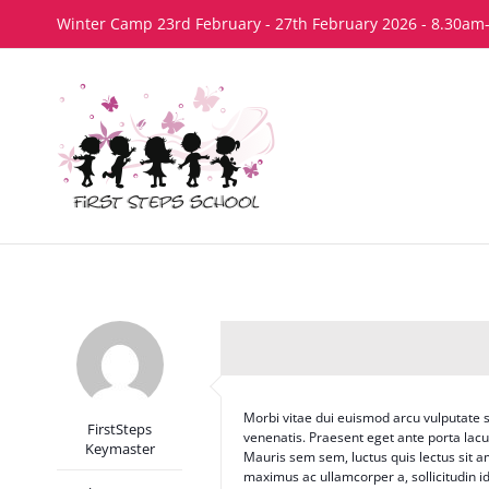
Skip
Winter Camp 23rd February - 27th February 2026 - 8.30am
to
content
Morbi vitae dui euismod arcu vulputate s
FirstSteps
venenatis. Praesent eget ante porta lacus 
Keymaster
Mauris sem sem, luctus quis lectus sit am
maximus ac ullamcorper a, sollicitudin id 