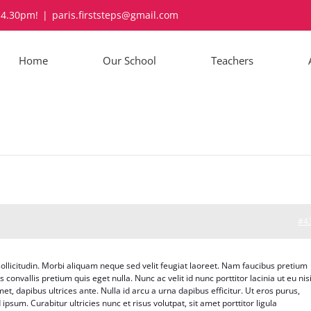
-4.30pm!
|
paris.firststeps@gmail.com
Home
Our School
Teachers
#4
ollicitudin. Morbi aliquam neque sed velit feugiat laoreet. Nam faucibus pretium
convallis pretium quis eget nulla. Nunc ac velit id nunc porttitor lacinia ut eu nisi
et, dapibus ultrices ante. Nulla id arcu a urna dapibus efficitur. Ut eros purus,
ipsum. Curabitur ultricies nunc et risus volutpat, sit amet porttitor ligula