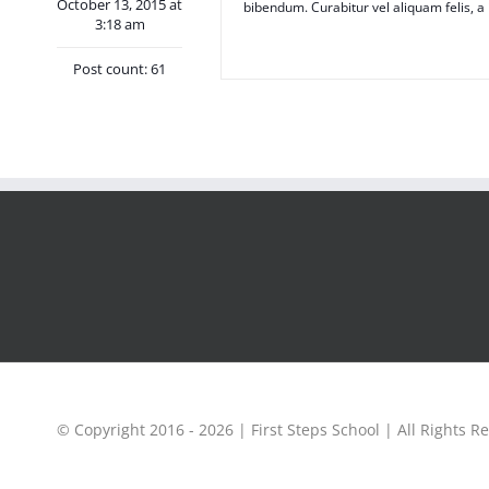
October 13, 2015 at
bibendum. Curabitur vel aliquam felis, a
3:18 am
Post count: 61
© Copyright 2016 -
2026 | First Steps School | All Rights R