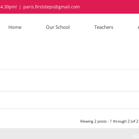
-4.30pm!
|
paris.firststeps@gmail.com
Home
Our School
Teachers
Viewing 2 posts - 1 through 2 (of 2 
#4