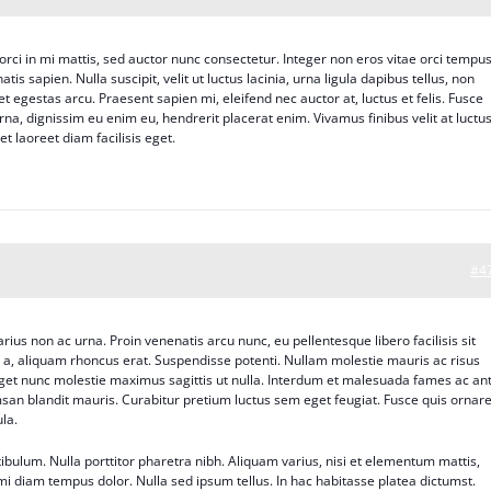
orci in mi mattis, sed auctor nunc consectetur. Integer non eros vitae orci tempu
is sapien. Nulla suscipit, velit ut luctus lacinia, urna ligula dapibus tellus, non
t egestas arcu. Praesent sapien mi, eleifend nec auctor at, luctus et felis. Fusce
na, dignissim eu enim eu, hendrerit placerat enim. Vivamus finibus velit at luctu
et laoreet diam facilisis eget.
#4
arius non ac urna. Proin venenatis arcu nunc, eu pellentesque libero facilisis sit
o a, aliquam rhoncus erat. Suspendisse potenti. Nullam molestie mauris ac risus
 eget nunc molestie maximus sagittis ut nulla. Interdum et malesuada fames ac an
san blandit mauris. Curabitur pretium luctus sem eget feugiat. Fusce quis ornar
ula.
tibulum. Nulla porttitor pharetra nibh. Aliquam varius, nisi et elementum mattis,
 diam tempus dolor. Nulla sed ipsum tellus. In hac habitasse platea dictumst.