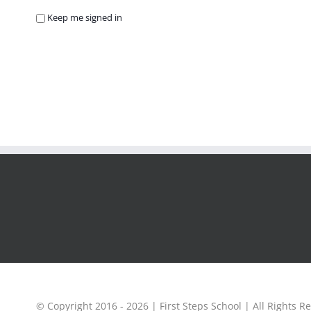
Keep me signed in
© Copyright 2016 -
2026 | First Steps School | All Rights R