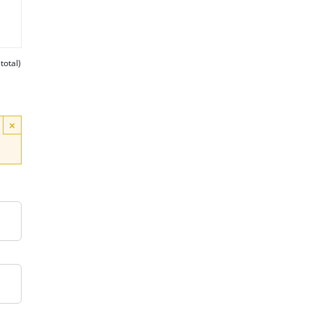
total)
×