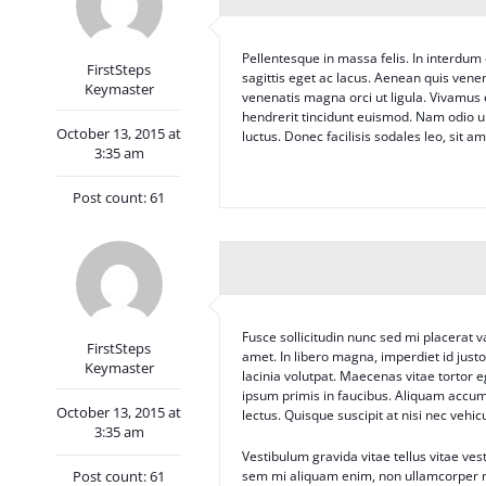
Pellentesque in massa felis. In interdum 
FirstSteps
sagittis eget ac lacus. Aenean quis venenat
Keymaster
venenatis magna orci ut ligula. Vivamus e
hendrerit tincidunt euismod. Nam odio ur
October 13, 2015 at
luctus. Donec facilisis sodales leo, sit am
3:35 am
Post count: 61
Fusce sollicitudin nunc sed mi placerat v
FirstSteps
amet. In libero magna, imperdiet id just
Keymaster
lacinia volutpat. Maecenas vitae tortor
ipsum primis in faucibus. Aliquam accum
October 13, 2015 at
lectus. Quisque suscipit at nisi nec vehic
3:35 am
Vestibulum gravida vitae tellus vitae ves
Post count: 61
sem mi aliquam enim, non ullamcorper mi