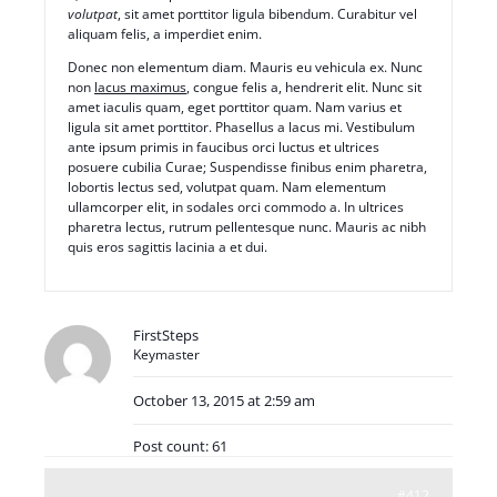
volutpat
, sit amet porttitor ligula bibendum. Curabitur vel
aliquam felis, a imperdiet enim.
Donec non elementum diam. Mauris eu vehicula ex. Nunc
non
lacus maximus
, congue felis a, hendrerit elit. Nunc sit
amet iaculis quam, eget porttitor quam. Nam varius et
ligula sit amet porttitor. Phasellus a lacus mi. Vestibulum
ante ipsum primis in faucibus orci luctus et ultrices
posuere cubilia Curae; Suspendisse finibus enim pharetra,
lobortis lectus sed, volutpat quam. Nam elementum
ullamcorper elit, in sodales orci commodo a. In ultrices
pharetra lectus, rutrum pellentesque nunc. Mauris ac nibh
quis eros sagittis lacinia a et dui.
FirstSteps
Keymaster
October 13, 2015 at 2:59 am
Post count: 61
#412