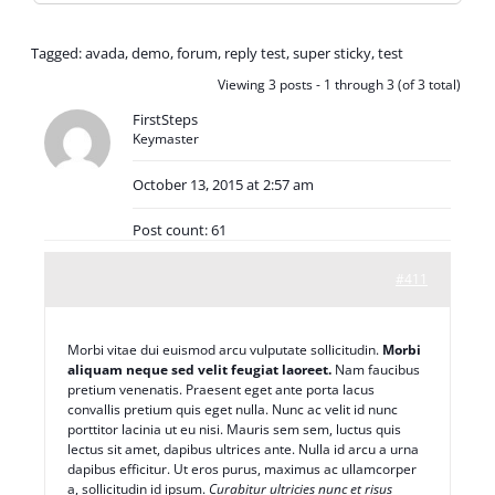
Tagged:
avada
,
demo
,
forum
,
reply test
,
super sticky
,
test
Viewing 3 posts - 1 through 3 (of 3 total)
FirstSteps
Keymaster
October 13, 2015 at 2:57 am
Post count: 61
#411
Morbi vitae dui euismod arcu vulputate sollicitudin.
Morbi
aliquam neque sed velit feugiat laoreet.
Nam faucibus
pretium venenatis. Praesent eget ante porta lacus
convallis pretium quis eget nulla. Nunc ac velit id nunc
porttitor lacinia ut eu nisi. Mauris sem sem, luctus quis
lectus sit amet, dapibus ultrices ante. Nulla id arcu a urna
dapibus efficitur. Ut eros purus, maximus ac ullamcorper
a, sollicitudin id ipsum.
Curabitur ultricies nunc et risus