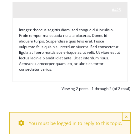
#425
Integer rhoncus sagittis diam, sed congue dui iaculis a.
Proin tempor malesuada nulla a placerat. Donec id
aliquam turpis. Suspendisse quis felis erat. Fusce
vulputate felis quis nisl interdum viverra. Sed consectetur
ligula at libero mattis scelerisque ac ut velit. Ut vitae est ut
lectus lacinia blandit id at ante. Ut at interdum risus.
Aenean ullamcorper quam leo, ac ultricies tortor
consectetur varius.
Viewing 2 posts - 1 through 2 (of 2 total)
×
You must be logged in to reply to this topic.