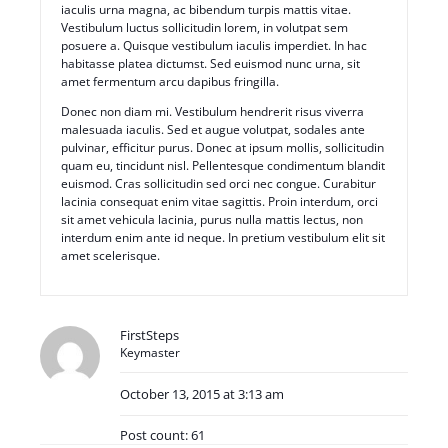
iaculis urna magna, ac bibendum turpis mattis vitae.
Vestibulum luctus sollicitudin lorem, in volutpat sem
posuere a. Quisque vestibulum iaculis imperdiet. In hac
habitasse platea dictumst. Sed euismod nunc urna, sit
amet fermentum arcu dapibus fringilla.
Donec non diam mi. Vestibulum hendrerit risus viverra
malesuada iaculis. Sed et augue volutpat, sodales ante
pulvinar, efficitur purus. Donec at ipsum mollis, sollicitudin
quam eu, tincidunt nisl. Pellentesque condimentum blandit
euismod. Cras sollicitudin sed orci nec congue. Curabitur
lacinia consequat enim vitae sagittis. Proin interdum, orci
sit amet vehicula lacinia, purus nulla mattis lectus, non
interdum enim ante id neque. In pretium vestibulum elit sit
amet scelerisque.
FirstSteps
Keymaster
October 13, 2015 at 3:13 am
Post count: 61