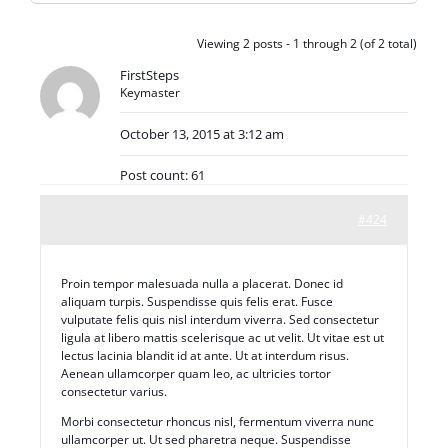
Viewing 2 posts - 1 through 2 (of 2 total)
FirstSteps
Keymaster
October 13, 2015 at 3:12 am
Post count: 61
#424
Proin tempor malesuada nulla a placerat. Donec id
aliquam turpis. Suspendisse quis felis erat. Fusce
vulputate felis quis nisl interdum viverra. Sed consectetur
ligula at libero mattis scelerisque ac ut velit. Ut vitae est ut
lectus lacinia blandit id at ante. Ut at interdum risus.
Aenean ullamcorper quam leo, ac ultricies tortor
consectetur varius.
Morbi consectetur rhoncus nisl, fermentum viverra nunc
ullamcorper ut. Ut sed pharetra neque. Suspendisse