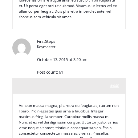
Maecenas ornare augue ante, eu suscipit nibh vulputate
et. Ut porta eget orci ut euismod. Vivamus ut lectus vel ex
ullamcorper feugiat. Duis pharetra imperdiet ante, vel
rhoncus sem vehicula sit amet.
FirstSteps
Keymaster
October 13, 2015 at 3:20 am
Post count: 61
#440
Aenean massa magna, pharetra eu feugiat ac, rutrum non
libero. Proin egestas quis urna a faucibus. Integer
maximus fringilla semper. Curabitur mollis massa mi.
Nunc at ex vel dui dignissim congue. Ut tortor justo, varius
vitae neque sit amet, tristique consequat sapien. Proin
consectetur consectetur massa ac viverra. Phasellus