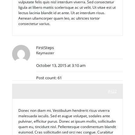
vulputate felis quis nisl interdum viverra. Sed consectetur
ligula at libero mattis scelerisque ac ut velit. Ut vitae est ut
lectus lacinia blandit id at ante. Ut at interdum risus.
Aenean ullamcorper quam leo, ac ultricies tortor
consectetur varius.
FirstSteps
Keymaster
October 13, 2015 at 3:10 am
Post count: 61
#422
Donec non diam mi. Vestibulum hendrerit risus viverra
malesuada iaculis. Sed et augue volutpat, sodales ante
pulvinar, efficitur purus. Donec at ipsum mollis, sollicitudin
quam eu, tincidunt nisl. Pellentesque condimentum blandit
euismod. Cras sollicitudin sed orci nec congue. Curabitur