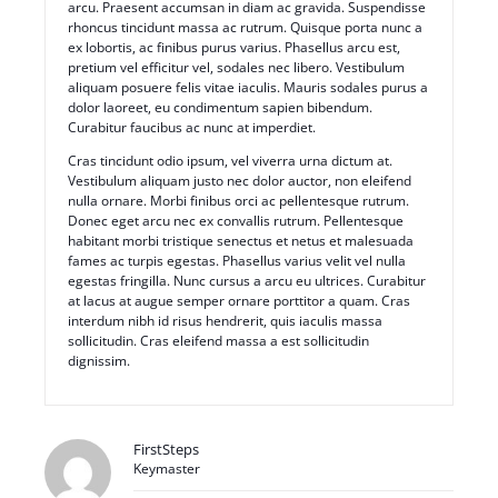
arcu. Praesent accumsan in diam ac gravida. Suspendisse
rhoncus tincidunt massa ac rutrum. Quisque porta nunc a
ex lobortis, ac finibus purus varius. Phasellus arcu est,
pretium vel efficitur vel, sodales nec libero. Vestibulum
aliquam posuere felis vitae iaculis. Mauris sodales purus a
dolor laoreet, eu condimentum sapien bibendum.
Curabitur faucibus ac nunc at imperdiet.
Cras tincidunt odio ipsum, vel viverra urna dictum at.
Vestibulum aliquam justo nec dolor auctor, non eleifend
nulla ornare. Morbi finibus orci ac pellentesque rutrum.
Donec eget arcu nec ex convallis rutrum. Pellentesque
habitant morbi tristique senectus et netus et malesuada
fames ac turpis egestas. Phasellus varius velit vel nulla
egestas fringilla. Nunc cursus a arcu eu ultrices. Curabitur
at lacus at augue semper ornare porttitor a quam. Cras
interdum nibh id risus hendrerit, quis iaculis massa
sollicitudin. Cras eleifend massa a est sollicitudin
dignissim.
FirstSteps
Keymaster