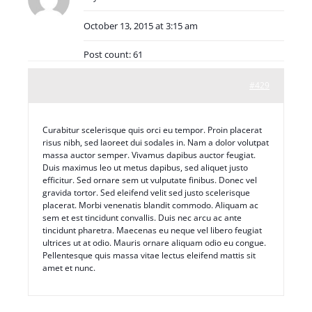
October 13, 2015 at 3:15 am
Post count: 61
#429
Curabitur scelerisque quis orci eu tempor. Proin placerat
risus nibh, sed laoreet dui sodales in. Nam a dolor volutpat
massa auctor semper. Vivamus dapibus auctor feugiat.
Duis maximus leo ut metus dapibus, sed aliquet justo
efficitur. Sed ornare sem ut vulputate finibus. Donec vel
gravida tortor. Sed eleifend velit sed justo scelerisque
placerat. Morbi venenatis blandit commodo. Aliquam ac
sem et est tincidunt convallis. Duis nec arcu ac ante
tincidunt pharetra. Maecenas eu neque vel libero feugiat
ultrices ut at odio. Mauris ornare aliquam odio eu congue.
Pellentesque quis massa vitae lectus eleifend mattis sit
amet et nunc.