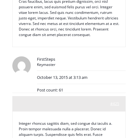
Cras faucibus, lacus quis pretium dignissim, orci nisl
posuere enim, sed euismod felis purus vel orci. Integer
vitae lorem lacus. Sed quis nunc condimentum, rutrum
justo eget, imperdiet neque. Vestibulum hendrerit ultricies
viverra. Sed nec metus at est tincidunt elementum at a est.
Donec at rhoncus orci, nec tincidunt lorem. Praesent
congue diam sit amet placerat consequat.
FirstSteps
Keymaster
October 13, 2015 at 3:13 am
Post count: 61
#425
Integer rhoncus sagittis diam, sed congue dui iaculis a.
Proin tempor malesuada nulla a placerat. Donec id
aliquam turpis. Suspendisse quis felis erat. Fusce