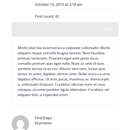
October 13, 2015 at 3:18 am
Post count: 61
#435
Morbi vitae dui euismod arcu vulputate sollicitudin. Morbi
aliquam neque sed velit feugiat laoreet. Nam faucibus
pretium venenatis. Praesent eget ante porta lacus
convallis pretium quis eget nulla. Nunc ac velit id nunc
porttitor lacinia ut eu nisi. Mauris sem sem, luctus quis
lectus sit amet, dapibus ultrices ante. Nulla id arcu a urna
dapibus efficitur. Ut eros purus, maximus ac ullamcorper
a, sollicitudin id ipsum. Curabitur ultricies nunc et risus
volutpat, sit amet porttitor ligula bibendum. Curabitur vel
aliquam felis, a imperdiet enim.
FirstSteps
Keymaster