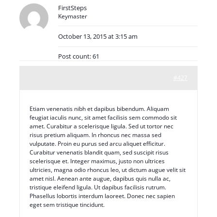
FirstSteps
Keymaster
October 13, 2015 at 3:15 am
Post count: 61
#427
Etiam venenatis nibh et dapibus bibendum. Aliquam
feugiat iaculis nunc, sit amet facilisis sem commodo sit
amet. Curabitur a scelerisque ligula. Sed ut tortor nec
risus pretium aliquam. In rhoncus nec massa sed
vulputate. Proin eu purus sed arcu aliquet efficitur.
Curabitur venenatis blandit quam, sed suscipit risus
scelerisque et. Integer maximus, justo non ultrices
ultricies, magna odio rhoncus leo, ut dictum augue velit sit
amet nisl. Aenean ante augue, dapibus quis nulla ac,
tristique eleifend ligula. Ut dapibus facilisis rutrum.
Phasellus lobortis interdum laoreet. Donec nec sapien
eget sem tristique tincidunt.