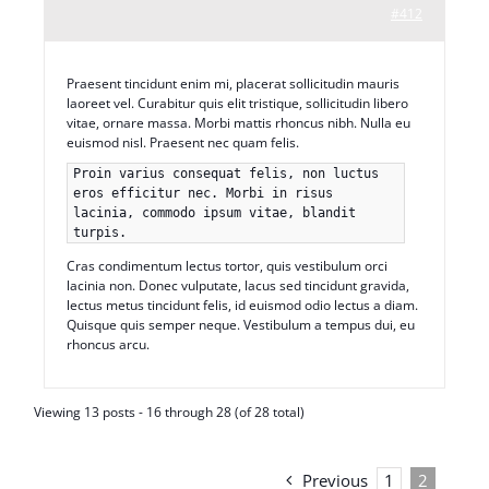
#412
Praesent tincidunt enim mi, placerat sollicitudin mauris
laoreet vel. Curabitur quis elit tristique, sollicitudin libero
vitae, ornare massa. Morbi mattis rhoncus nibh. Nulla eu
euismod nisl. Praesent nec quam felis.
Proin varius consequat felis, non luctus
eros efficitur nec. Morbi in risus
lacinia, commodo ipsum vitae, blandit
turpis.
Cras condimentum lectus tortor, quis vestibulum orci
lacinia non. Donec vulputate, lacus sed tincidunt gravida,
lectus metus tincidunt felis, id euismod odio lectus a diam.
Quisque quis semper neque. Vestibulum a tempus dui, eu
rhoncus arcu.
Viewing 13 posts - 16 through 28 (of 28 total)
Previous
1
2