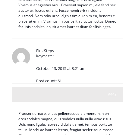
Vivamus et egestas arcu. Praesent sapien mi, eleifend nec
auctor at, luctus et felis. Fusce hendrerit tincidunt
euismod. Nam odio urna, dignissim eu enim eu, hendrerit
placerat enim. Vivamus finibus velit at luctus luctus. Donec
facilisis sodales leo, sit amet laoreet diam facilisis eget.
FirstSteps
Keymaster
October 13, 2015 at 3:21 am
Post count: 61
#442
Praesent ornare, elit at pellentesque elementum, nibh
arcu sodales magna, quis sodales nulla nulla vitae risus.
Duis nunc ligula, laoreet id dui sit amet, tempus porttitor
tellus. Morbi ac laoreet lectus, feugiat scelerisque massa.