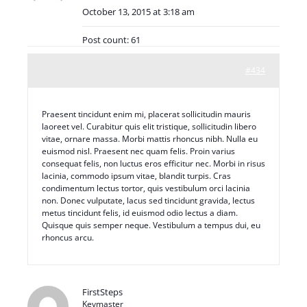
October 13, 2015 at 3:18 am
Post count: 61
#434
Praesent tincidunt enim mi, placerat sollicitudin mauris
laoreet vel. Curabitur quis elit tristique, sollicitudin libero
vitae, ornare massa. Morbi mattis rhoncus nibh. Nulla eu
euismod nisl. Praesent nec quam felis. Proin varius
consequat felis, non luctus eros efficitur nec. Morbi in risus
lacinia, commodo ipsum vitae, blandit turpis. Cras
condimentum lectus tortor, quis vestibulum orci lacinia
non. Donec vulputate, lacus sed tincidunt gravida, lectus
metus tincidunt felis, id euismod odio lectus a diam.
Quisque quis semper neque. Vestibulum a tempus dui, eu
rhoncus arcu.
FirstSteps
Keymaster