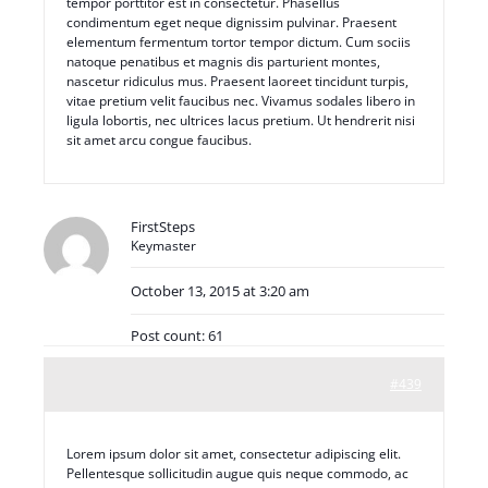
tempor porttitor est in consectetur. Phasellus
condimentum eget neque dignissim pulvinar. Praesent
elementum fermentum tortor tempor dictum. Cum sociis
natoque penatibus et magnis dis parturient montes,
nascetur ridiculus mus. Praesent laoreet tincidunt turpis,
vitae pretium velit faucibus nec. Vivamus sodales libero in
ligula lobortis, nec ultrices lacus pretium. Ut hendrerit nisi
sit amet arcu congue faucibus.
FirstSteps
Keymaster
October 13, 2015 at 3:20 am
Post count: 61
#439
Lorem ipsum dolor sit amet, consectetur adipiscing elit.
Pellentesque sollicitudin augue quis neque commodo, ac