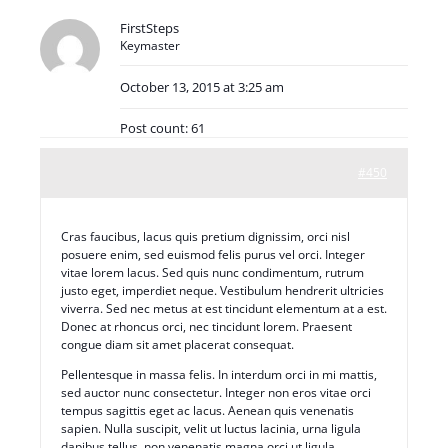
FirstSteps
Keymaster
October 13, 2015 at 3:25 am
Post count: 61
#450
Cras faucibus, lacus quis pretium dignissim, orci nisl
posuere enim, sed euismod felis purus vel orci. Integer
vitae lorem lacus. Sed quis nunc condimentum, rutrum
justo eget, imperdiet neque. Vestibulum hendrerit ultricies
viverra. Sed nec metus at est tincidunt elementum at a est.
Donec at rhoncus orci, nec tincidunt lorem. Praesent
congue diam sit amet placerat consequat.
Pellentesque in massa felis. In interdum orci in mi mattis,
sed auctor nunc consectetur. Integer non eros vitae orci
tempus sagittis eget ac lacus. Aenean quis venenatis
sapien. Nulla suscipit, velit ut luctus lacinia, urna ligula
dapibus tellus, non venenatis magna orci ut ligula.