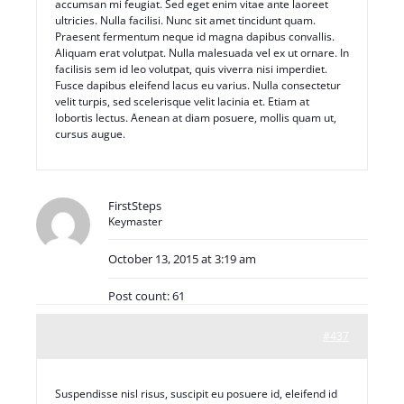
accumsan mi feugiat. Sed eget enim vitae ante laoreet
ultricies. Nulla facilisi. Nunc sit amet tincidunt quam.
Praesent fermentum neque id magna dapibus convallis.
Aliquam erat volutpat. Nulla malesuada vel ex ut ornare. In
facilisis sem id leo volutpat, quis viverra nisi imperdiet.
Fusce dapibus eleifend lacus eu varius. Nulla consectetur
velit turpis, sed scelerisque velit lacinia et. Etiam at
lobortis lectus. Aenean at diam posuere, mollis quam ut,
cursus augue.
FirstSteps
Keymaster
October 13, 2015 at 3:19 am
Post count: 61
#437
Suspendisse nisl risus, suscipit eu posuere id, eleifend id