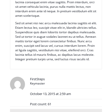
lacinia consequat enim vitae sagittis. Proin interdum, orci
sit amet vehicula lacinia, purus nulla mattis lectus, non
interdum enim ante id neque. In pretium vestibulum elit sit
amet scelerisque.
Sed sit amet nisi nec arcu malesuada lacinia sagittis et elit.
Etiam lectus leo, suscipit vitae elit in, blandit ultricies tellus.
Suspendisse quis diam lobortis tortor dapibus malesuada.
Sed ut tortor in augue sodales laoreet eu ut tellus. Aenean
mattis tortor eget lorem consectetur finibus. Nunc arcu
enim, suscipit sed lacus vel, cursus interdum lorem. Proin
at ligula sagittis, vestibulum nisi vitae, eleifend orci. Cras
lacinia tellus id mauris finibus, ac dapibus lacus molestie.
Integer pretium turpis urna, sed luctus risus iaculis id.
FirstSteps
Keymaster
October 13, 2015 at 2:59 am
Post count: 61